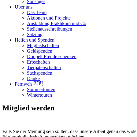
Sonstiges
Über uns
Das Team
Aktionen und Projekte
Ausbildung Praktikum und Co
Stellenausschreibungen
Satzung
Helfen und Spenden
Mitgliedschaften
Geldspenden
Doppelt Freude schenken
Erbschaften
Tierpatenschaften
Sachspenden
Danke
Fernweh 🇸🇪
Sommertouren
Wintertouren
Mitglied werden
Falls Sie der Meinung sein sollten, dass unsere Arbeit genau das wider
Fördermitgliedschaft unterstützen möchten.