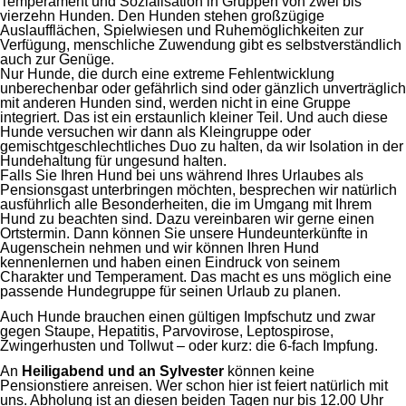
Temperament und Sozialisation in Gruppen von zwei bis
vierzehn Hunden. Den Hunden stehen großzügige
Auslaufflächen, Spielwiesen und Ruhemöglichkeiten zur
Verfügung, menschliche Zuwendung gibt es selbstverständlich
auch zur Genüge.
Nur Hunde, die durch eine extreme Fehlentwicklung
unberechenbar oder gefährlich sind oder gänzlich unverträglich
mit anderen Hunden sind, werden nicht in eine Gruppe
integriert. Das ist ein erstaunlich kleiner Teil. Und auch diese
Hunde versuchen wir dann als Kleingruppe oder
gemischtgeschlechtliches Duo zu halten, da wir Isolation in der
Hundehaltung für ungesund halten.
Falls Sie Ihren Hund bei uns während Ihres Urlaubes als
Pensionsgast unterbringen möchten, besprechen wir natürlich
ausführlich alle Besonderheiten, die im Umgang mit Ihrem
Hund zu beachten sind. Dazu vereinbaren wir gerne einen
Ortstermin. Dann können Sie unsere Hundeunterkünfte in
Augenschein nehmen und wir können Ihren Hund
kennenlernen und haben einen Eindruck von seinem
Charakter und Temperament. Das macht es uns möglich eine
passende Hundegruppe für seinen Urlaub zu planen.
Auch Hunde brauchen einen gültigen Impfschutz und zwar
gegen Staupe, Hepatitis, Parvovirose, Leptospirose,
Zwingerhusten und Tollwut – oder kurz: die 6-fach Impfung.
An
Heiligabend und an Sylvester
können keine
Pensionstiere anreisen. Wer schon hier ist feiert natürlich mit
uns. Abholung ist an diesen beiden Tagen nur bis 12.00 Uhr