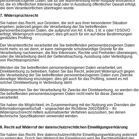
personenbezogener Daten, die für die Wahrnehmung einer Aufgabe erforderlich
ist, die im öffentlichen Interesse liegt oder in Ausübung öffentlicher Gewalt erfolgt,
die dem Verantwortlichen übertragen wurde.
7. Widerspruchsrecht
Sie haben das Recht, aus Gründen, die sich aus ihrer besonderen Situation
ergeben, jederzeit gegen die Verarbeitung der Sie betreffenden
personenbezogenen Daten, die aufgrund von Art. 6 Abs. 1 lit. e oder f DSGVO
erfolgt, Widerspruch einzulegen; dies gilt auch für ein auf diese Bestimmungen
gestütztes Profiling.
Der Verantwortliche verarbeitet die Sie betreffenden personenbezogenen Daten
nicht mehr, es sei denn, er kann zwingende schutzwürdige Gründe für die
Verarbeitung nachweisen, die Ihre Interessen, Rechte und Freiheiten überwiegen,
oder die Verarbeitung dient der Geltendmachung, Ausübung oder Verteidigung
von Rechtsansprüchen.
Werden die Sie betreffenden personenbezogenen Daten verarbeitet, um
Direktwerbung zu betreiben, haben Sie das Recht, jederzeit Widerspruch gegen
die Verarbeitung der Sie betreffenden personenbezogenen Daten zum Zwecke
derartiger Werbung einzulegen; dies gilt auch für das Profiling, soweit es mit
solcher Direktwerbung in Verbindung steht.
Widersprechen Sie der Verarbeitung für Zwecke der Direktwerbung, so werden die
Sie betreffenden personenbezogenen Daten nicht mehr für diese Zwecke
verarbeitet.
Sie haben die Möglichkeit, im Zusammenhang mit der Nutzung von Diensten der
Informationsgesellschaft – ungeachtet der Richtlinie 2002/58/EG – Ihr
Widerspruchsrecht mittels automatisierter Verfahren auszuüben, bei denen
technische Spezifikationen verwendet werden.
8. Recht auf Widerruf der datenschutzrechtlichen Einwilligungserklärung
Sie haben das Recht, Ihre datenschutzrechtliche Einwilligungserklärung jederzeit
zu widerrufen. Durch den Widerruf der Einwilligung wird die Rechtmäßigkeit der