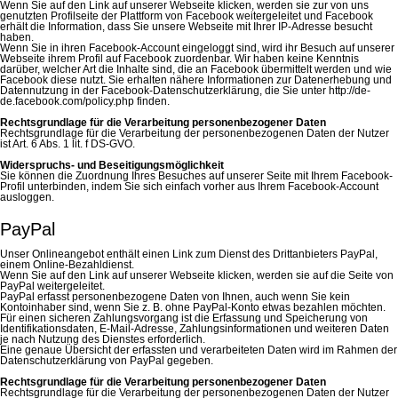
Wenn Sie auf den Link auf unserer Webseite klicken, werden sie zur von uns
genutzten Profilseite der Plattform von Facebook weitergeleitet und Facebook
erhält die Information, dass Sie unsere Webseite mit Ihrer IP-Adresse besucht
haben.
Wenn Sie in ihren Facebook-Account eingeloggt sind, wird ihr Besuch auf unserer
Webseite ihrem Profil auf Facebook zuordenbar. Wir haben keine Kenntnis
darüber, welcher Art die Inhalte sind, die an Facebook übermittelt werden und wie
Facebook diese nutzt. Sie erhalten nähere Informationen zur Datenerhebung und
Datennutzung in der Facebook-Datenschutzerklärung, die Sie unter http://de-
de.facebook.com/policy.php finden.
Rechtsgrundlage für die Verarbeitung personenbezogener Daten
Rechtsgrundlage für die Verarbeitung der personenbezogenen Daten der Nutzer
ist Art. 6 Abs. 1 lit. f DS-GVO.
Widerspruchs- und Beseitigungsmöglichkeit
Sie können die Zuordnung Ihres Besuches auf unserer Seite mit Ihrem Facebook-
Profil unterbinden, indem Sie sich einfach vorher aus Ihrem Facebook-Account
ausloggen.
PayPal
Unser Onlineangebot enthält einen Link zum Dienst des Drittanbieters PayPal,
einem Online-Bezahldienst.
Wenn Sie auf den Link auf unserer Webseite klicken, werden sie auf die Seite von
PayPal weitergeleitet.
PayPal erfasst personenbezogene Daten von Ihnen, auch wenn Sie kein
Kontoinhaber sind, wenn Sie z. B. ohne PayPal-Konto etwas bezahlen möchten.
Für einen sicheren Zahlungsvorgang ist die Erfassung und Speicherung von
Identifikationsdaten, E-Mail-Adresse, Zahlungsinformationen und weiteren Daten
je nach Nutzung des Dienstes erforderlich.
Eine genaue Übersicht der erfassten und verarbeiteten Daten wird im Rahmen der
Datenschutzerklärung von PayPal gegeben.
Rechtsgrundlage für die Verarbeitung personenbezogener Daten
Rechtsgrundlage für die Verarbeitung der personenbezogenen Daten der Nutzer