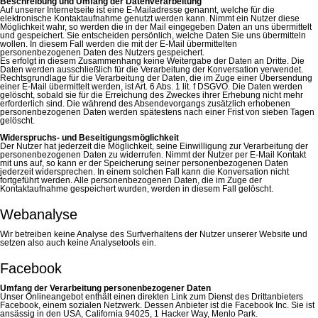
Beschreibung und Umfang der Datenverarbeitung
Auf unserer Internetseite ist eine E-Mailadresse genannt, welche für die
elektronische Kontaktaufnahme genutzt werden kann. Nimmt ein Nutzer diese
Möglichkeit wahr, so werden die in der Mail eingegeben Daten an uns übermittelt
und gespeichert. Sie entscheiden persönlich, welche Daten Sie uns übermitteln
wollen. In diesem Fall werden die mit der E-Mail übermittelten
personenbezogenen Daten des Nutzers gespeichert.
Es erfolgt in diesem Zusammenhang keine Weitergabe der Daten an Dritte. Die
Daten werden ausschließlich für die Verarbeitung der Konversation verwendet.
Rechtsgrundlage für die Verarbeitung der Daten, die im Zuge einer Übersendung
einer E-Mail übermittelt werden, ist Art. 6 Abs. 1 lit. f DSGVO. Die Daten werden
gelöscht, sobald sie für die Erreichung des Zweckes ihrer Erhebung nicht mehr
erforderlich sind. Die während des Absendevorgangs zusätzlich erhobenen
personenbezogenen Daten werden spätestens nach einer Frist von sieben Tagen
gelöscht.
Widerspruchs- und Beseitigungsmöglichkeit
Der Nutzer hat jederzeit die Möglichkeit, seine Einwilligung zur Verarbeitung der
personenbezogenen Daten zu widerrufen. Nimmt der Nutzer per E-Mail Kontakt
mit uns auf, so kann er der Speicherung seiner personenbezogenen Daten
jederzeit widersprechen. In einem solchen Fall kann die Konversation nicht
fortgeführt werden. Alle personenbezogenen Daten, die im Zuge der
Kontaktaufnahme gespeichert wurden, werden in diesem Fall gelöscht.
Webanalyse
Wir betreiben keine Analyse des Surfverhaltens der Nutzer unserer Website und
setzen also auch keine Analysetools ein.
Facebook
Umfang der Verarbeitung personenbezogener Daten
Unser Onlineangebot enthält einen direkten Link zum Dienst des Drittanbieters
Facebook, einem sozialen Netzwerk. Dessen Anbieter ist die Facebook Inc. Sie ist
ansässig in den USA, California 94025, 1 Hacker Way, Menlo Park.