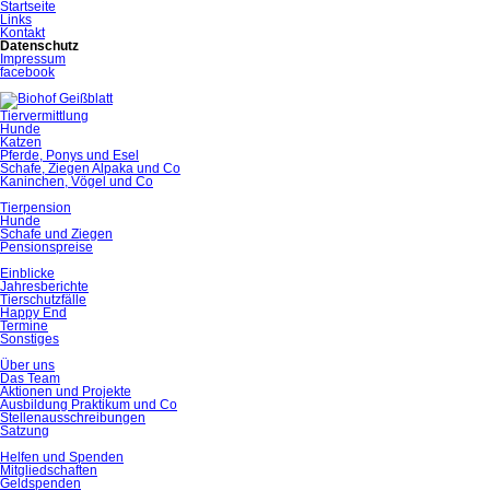
Startseite
Links
Kontakt
Datenschutz
Impressum
facebook
Tiervermittlung
Hunde
Katzen
Pferde, Ponys und Esel
Schafe, Ziegen Alpaka und Co
Kaninchen, Vögel und Co
Tierpension
Hunde
Schafe und Ziegen
Pensionspreise
Einblicke
Jahresberichte
Tierschutzfälle
Happy End
Termine
Sonstiges
Über uns
Das Team
Aktionen und Projekte
Ausbildung Praktikum und Co
Stellenausschreibungen
Satzung
Helfen und Spenden
Mitgliedschaften
Geldspenden