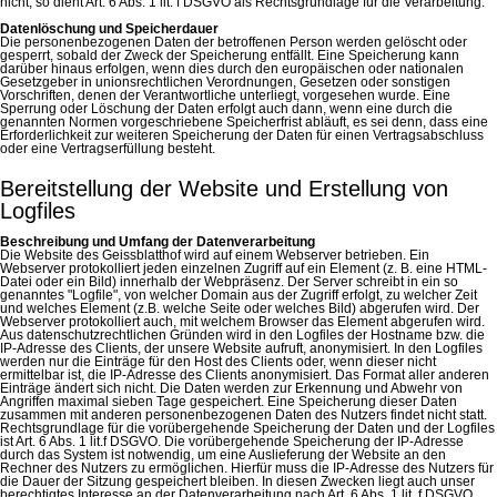
nicht, so dient Art. 6 Abs. 1 lit. f DSGVO als Rechtsgrundlage für die Verarbeitung.
Datenlöschung und Speicherdauer
Die personenbezogenen Daten der betroffenen Person werden gelöscht oder
gesperrt, sobald der Zweck der Speicherung entfällt. Eine Speicherung kann
darüber hinaus erfolgen, wenn dies durch den europäischen oder nationalen
Gesetzgeber in unionsrechtlichen Verordnungen, Gesetzen oder sonstigen
Vorschriften, denen der Verantwortliche unterliegt, vorgesehen wurde. Eine
Sperrung oder Löschung der Daten erfolgt auch dann, wenn eine durch die
genannten Normen vorgeschriebene Speicherfrist abläuft, es sei denn, dass eine
Erforderlichkeit zur weiteren Speicherung der Daten für einen Vertragsabschluss
oder eine Vertragserfüllung besteht.
Bereitstellung der Website und Erstellung von
Logfiles
Beschreibung und Umfang der Datenverarbeitung
Die Website des Geissblatthof wird auf einem Webserver betrieben. Ein
Webserver protokolliert jeden einzelnen Zugriff auf ein Element (z. B. eine HTML-
Datei oder ein Bild) innerhalb der Webpräsenz. Der Server schreibt in ein so
genanntes "Logfile", von welcher Domain aus der Zugriff erfolgt, zu welcher Zeit
und welches Element (z.B. welche Seite oder welches Bild) abgerufen wird. Der
Webserver protokolliert auch, mit welchem Browser das Element abgerufen wird.
Aus datenschutzrechtlichen Gründen wird in den Logfiles der Hostname bzw. die
IP-Adresse des Clients, der unsere Website aufruft, anonymisiert. In den Logfiles
werden nur die Einträge für den Host des Clients oder, wenn dieser nicht
ermittelbar ist, die IP-Adresse des Clients anonymisiert. Das Format aller anderen
Einträge ändert sich nicht. Die Daten werden zur Erkennung und Abwehr von
Angriffen maximal sieben Tage gespeichert. Eine Speicherung dieser Daten
zusammen mit anderen personenbezogenen Daten des Nutzers findet nicht statt.
Rechtsgrundlage für die vorübergehende Speicherung der Daten und der Logfiles
ist Art. 6 Abs. 1 lit.f DSGVO. Die vorübergehende Speicherung der IP-Adresse
durch das System ist notwendig, um eine Auslieferung der Website an den
Rechner des Nutzers zu ermöglichen. Hierfür muss die IP-Adresse des Nutzers für
die Dauer der Sitzung gespeichert bleiben. In diesen Zwecken liegt auch unser
berechtigtes Interesse an der Datenverarbeitung nach Art. 6 Abs. 1 lit. f DSGVO.