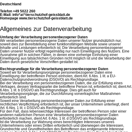
Deutschland
Telefon +49 5022 260
E-Mail: info“at“tierschutzhof-geissblatt.de
Homepage www.tierschutzhof-geissblatt.de
Allgemeines zur Datenverarbeitung
Umfang der Verarbeitung personenbezogener Daten
Wir verarbeiten personenbezogene Daten unserer Nutzer grundsätzlich nur,
soweit dies zur Bereitstellung einer funktionsfähigen Website sowie unserer
Inhalte und Leistungen erforderlich ist. Die Verarbeitung personenbezogener
Daten unserer Nutzer erfolgt regelmäßig nur nach Einwilligung des Nutzers. Eine
Ausnahme gilt in solchen Fällen, in denen eine vorherige Einholung einer
Einwilligung aus tatsächlichen Gründen nicht möglich ist und die Verarbeitung der
Daten durch gesetzliche Vorschriften gestattet ist.
Rechtsgrundlage für die Verarbeitung personenbezogener Daten
Soweit wir für Verarbeitungsvorgänge personenbezogener Daten eine
Einwilligung der betroffenen Person einholen, dient Art. 6 Abs. 1 lit. a EU-
Datenschutzgrundverordnung (DSGVO) als Rechtsgrundlage.
Bei der Verarbeitung von personenbezogenen Daten, die zur Erfüllung eines
Vertrages, dessen Vertragspartei die betroffene Person ist, erforderlich ist, dient Art.
6 Abs. 1 lit. b DSGVO als Rechtsgrundlage. Dies gilt auch für
Verarbeitungsvorgänge, die zur Durchführung vorvertraglicher Maßnahmen
erforderlich sind.
Soweit eine Verarbeitung personenbezogener Daten zur Erfüllung einer
rechtlichen Verpflichtung erforderlich ist, der unser Unternehmen unterliegt, dient
Art. 6 Abs. 1 lit. c DSGVO als Rechtsgrundlage.
Für den Fall, dass lebenswichtige Interessen der betroffenen Person oder einer
anderen natürlichen Person eine Verarbeitung personenbezogener Daten
erforderlich machen, dient Art. 6 Abs. 1 lit. d DSGVO als Rechtsgrundlage.
Ist die Verarbeitung zur Wahrung eines berechtigten Interesses unseres
Unternehmens oder eines Dritten erforderlich und überwiegen die Interessen,
Grundrechte und Grundfreiheiten des Betroffenen das erstgenannte Interesse