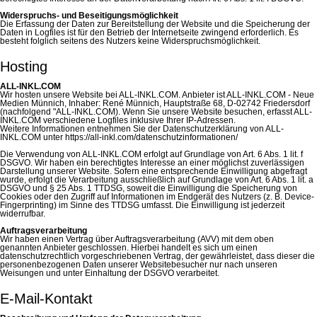
Widerspruchs- und Beseitigungsmöglichkeit
Die Erfassung der Daten zur Bereitstellung der Website und die Speicherung der
Daten in Logfiles ist für den Betrieb der Internetseite zwingend erforderlich. Es
besteht folglich seitens des Nutzers keine Widerspruchsmöglichkeit.
Hosting
ALL-INKL.COM
Wir hosten unsere Website bei ALL-INKL.COM. Anbieter ist ALL-INKL.COM - Neue
Medien Münnich, Inhaber: René Münnich, Hauptstraße 68, D-02742 Friedersdorf
(nachfolgend "ALL-INKL.COM). Wenn Sie unsere Website besuchen, erfasst ALL-
INKL.COM verschiedene Logfiles inklusive Ihrer IP-Adressen.
Weitere Informationen entnehmen Sie der Datenschutzerklärung von ALL-
INKL.COM unter https://all-inkl.com/datenschutzinformationen/
Die Verwendung von ALL-INKL.COM erfolgt auf Grundlage von Art. 6 Abs. 1 lit. f
DSGVO. Wir haben ein berechtigtes Interesse an einer möglichst zuverlässigen
Darstellung unserer Website. Sofern eine entsprechende Einwilligung abgefragt
wurde, erfolgt die Verarbeitung ausschließlich auf Grundlage von Art. 6 Abs. 1 lit. a
DSGVO und § 25 Abs. 1 TTDSG, soweit die Einwilligung die Speicherung von
Cookies oder den Zugriff auf Informationen im Endgerät des Nutzers (z. B. Device-
Fingerprinting) im Sinne des TTDSG umfasst. Die Einwilligung ist jederzeit
widerrufbar.
Auftragsverarbeitung
Wir haben einen Vertrag über Auftragsverarbeitung (AVV) mit dem oben
genannten Anbieter geschlossen. Hierbei handelt es sich um einen
datenschutzrechtlich vorgeschriebenen Vertrag, der gewährleistet, dass dieser die
personenbezogenen Daten unserer Websitebesucher nur nach unseren
Weisungen und unter Einhaltung der DSGVO verarbeitet.
E-Mail-Kontakt