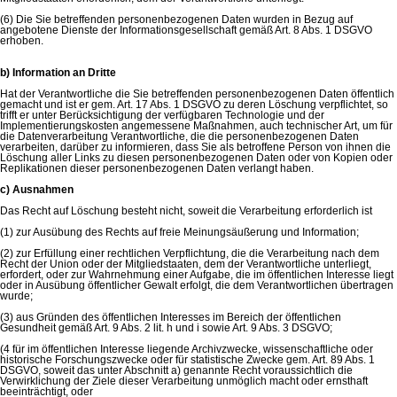
(6) Die Sie betreffenden personenbezogenen Daten wurden in Bezug auf
angebotene Dienste der Informationsgesellschaft gemäß Art. 8 Abs. 1 DSGVO
erhoben.
b) Information an Dritte
Hat der Verantwortliche die Sie betreffenden personenbezogenen Daten öffentlich
gemacht und ist er gem. Art. 17 Abs. 1 DSGVO zu deren Löschung verpflichtet, so
trifft er unter Berücksichtigung der verfügbaren Technologie und der
Implementierungskosten angemessene Maßnahmen, auch technischer Art, um für
die Datenverarbeitung Verantwortliche, die die personenbezogenen Daten
verarbeiten, darüber zu informieren, dass Sie als betroffene Person von ihnen die
Löschung aller Links zu diesen personenbezogenen Daten oder von Kopien oder
Replikationen dieser personenbezogenen Daten verlangt haben.
c) Ausnahmen
Das Recht auf Löschung besteht nicht, soweit die Verarbeitung erforderlich ist
(1) zur Ausübung des Rechts auf freie Meinungsäußerung und Information;
(2) zur Erfüllung einer rechtlichen Verpflichtung, die die Verarbeitung nach dem
Recht der Union oder der Mitgliedstaaten, dem der Verantwortliche unterliegt,
erfordert, oder zur Wahrnehmung einer Aufgabe, die im öffentlichen Interesse liegt
oder in Ausübung öffentlicher Gewalt erfolgt, die dem Verantwortlichen übertragen
wurde;
(3) aus Gründen des öffentlichen Interesses im Bereich der öffentlichen
Gesundheit gemäß Art. 9 Abs. 2 lit. h und i sowie Art. 9 Abs. 3 DSGVO;
(4 für im öffentlichen Interesse liegende Archivzwecke, wissenschaftliche oder
historische Forschungszwecke oder für statistische Zwecke gem. Art. 89 Abs. 1
DSGVO, soweit das unter Abschnitt a) genannte Recht voraussichtlich die
Verwirklichung der Ziele dieser Verarbeitung unmöglich macht oder ernsthaft
beeinträchtigt, oder