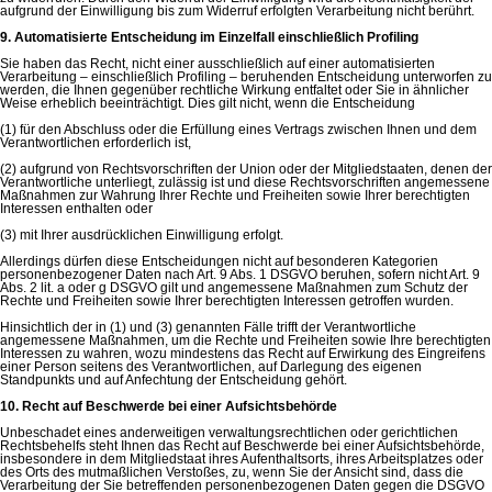
aufgrund der Einwilligung bis zum Widerruf erfolgten Verarbeitung nicht berührt.
9. Automatisierte Entscheidung im Einzelfall einschließlich Profiling
Sie haben das Recht, nicht einer ausschließlich auf einer automatisierten
Verarbeitung – einschließlich Profiling – beruhenden Entscheidung unterworfen zu
werden, die Ihnen gegenüber rechtliche Wirkung entfaltet oder Sie in ähnlicher
Weise erheblich beeinträchtigt. Dies gilt nicht, wenn die Entscheidung
(1) für den Abschluss oder die Erfüllung eines Vertrags zwischen Ihnen und dem
Verantwortlichen erforderlich ist,
(2) aufgrund von Rechtsvorschriften der Union oder der Mitgliedstaaten, denen der
Verantwortliche unterliegt, zulässig ist und diese Rechtsvorschriften angemessene
Maßnahmen zur Wahrung Ihrer Rechte und Freiheiten sowie Ihrer berechtigten
Interessen enthalten oder
(3) mit Ihrer ausdrücklichen Einwilligung erfolgt.
Allerdings dürfen diese Entscheidungen nicht auf besonderen Kategorien
personenbezogener Daten nach Art. 9 Abs. 1 DSGVO beruhen, sofern nicht Art. 9
Abs. 2 lit. a oder g DSGVO gilt und angemessene Maßnahmen zum Schutz der
Rechte und Freiheiten sowie Ihrer berechtigten Interessen getroffen wurden.
Hinsichtlich der in (1) und (3) genannten Fälle trifft der Verantwortliche
angemessene Maßnahmen, um die Rechte und Freiheiten sowie Ihre berechtigten
Interessen zu wahren, wozu mindestens das Recht auf Erwirkung des Eingreifens
einer Person seitens des Verantwortlichen, auf Darlegung des eigenen
Standpunkts und auf Anfechtung der Entscheidung gehört.
10. Recht auf Beschwerde bei einer Aufsichtsbehörde
Unbeschadet eines anderweitigen verwaltungsrechtlichen oder gerichtlichen
Rechtsbehelfs steht Ihnen das Recht auf Beschwerde bei einer Aufsichtsbehörde,
insbesondere in dem Mitgliedstaat ihres Aufenthaltsorts, ihres Arbeitsplatzes oder
des Orts des mutmaßlichen Verstoßes, zu, wenn Sie der Ansicht sind, dass die
Verarbeitung der Sie betreffenden personenbezogenen Daten gegen die DSGVO