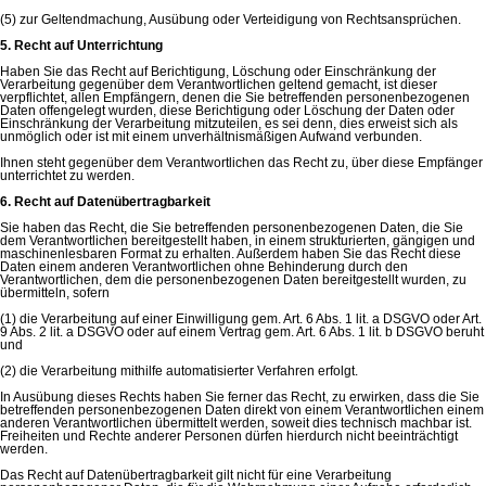
(5) zur Geltendmachung, Ausübung oder Verteidigung von Rechtsansprüchen.
5. Recht auf Unterrichtung
Haben Sie das Recht auf Berichtigung, Löschung oder Einschränkung der
Verarbeitung gegenüber dem Verantwortlichen geltend gemacht, ist dieser
verpflichtet, allen Empfängern, denen die Sie betreffenden personenbezogenen
Daten offengelegt wurden, diese Berichtigung oder Löschung der Daten oder
Einschränkung der Verarbeitung mitzuteilen, es sei denn, dies erweist sich als
unmöglich oder ist mit einem unverhältnismäßigen Aufwand verbunden.
Ihnen steht gegenüber dem Verantwortlichen das Recht zu, über diese Empfänger
unterrichtet zu werden.
6. Recht auf Datenübertragbarkeit
Sie haben das Recht, die Sie betreffenden personenbezogenen Daten, die Sie
dem Verantwortlichen bereitgestellt haben, in einem strukturierten, gängigen und
maschinenlesbaren Format zu erhalten. Außerdem haben Sie das Recht diese
Daten einem anderen Verantwortlichen ohne Behinderung durch den
Verantwortlichen, dem die personenbezogenen Daten bereitgestellt wurden, zu
übermitteln, sofern
(1) die Verarbeitung auf einer Einwilligung gem. Art. 6 Abs. 1 lit. a DSGVO oder Art.
9 Abs. 2 lit. a DSGVO oder auf einem Vertrag gem. Art. 6 Abs. 1 lit. b DSGVO beruht
und
(2) die Verarbeitung mithilfe automatisierter Verfahren erfolgt.
In Ausübung dieses Rechts haben Sie ferner das Recht, zu erwirken, dass die Sie
betreffenden personenbezogenen Daten direkt von einem Verantwortlichen einem
anderen Verantwortlichen übermittelt werden, soweit dies technisch machbar ist.
Freiheiten und Rechte anderer Personen dürfen hierdurch nicht beeinträchtigt
werden.
Das Recht auf Datenübertragbarkeit gilt nicht für eine Verarbeitung