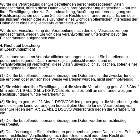
Wurde die Verarbeitung der Sie betreffenden personenbezogenen Daten
eingeschränkt, dürfen diese Daten – von ihrer Speicherung abgesehen – nur mit
Ihrer Einwilligung oder zur Geltendmachung, Ausübung oder Verteidigung von
Rechtsansprüchen oder zum Schutz der Rechte einer anderen natürlichen oder
juristischen Person oder aus Gründen eines wichtigen öffentlichen Interesses der
Union oder eines Mitgliedstaats verarbeitet werden.
Wurde die Einschränkung der Verarbeitung nach den o.g. Voraussetzungen
eingeschränkt, werden Sie von dem Verantwortlichen unterrichtet bevor die
Einschränkung aufgehoben wird.
4. Recht auf Löschung
a) Löschungspflicht
Sie können von dem Verantwortlichen verlangen, dass die Sie betreffenden
personenbezogenen Daten unverzüglich gelöscht werden, und der
Verantwortliche ist verpflichtet, diese Daten unverzüglich zu löschen, sofern einer
der folgenden Gründe zutrifft:
(1) Die Sie betreffenden personenbezogenen Daten sind für die Zwecke, für die
sie erhoben oder auf sonstige Weise verarbeitet wurden, nicht mehr notwendig.
(2) Sie widerrufen Ihre Einwilligung, auf die sich die Verarbeitung gem. Art. 6 Abs. 1
lit. a oder Art. 9 Abs. 2 lit. a DSGVO stützte, und es fehlt an einer anderweitigen
Rechtsgrundlage für die Verarbeitung.
(3) Sie legen gem. Art. 21 Abs. 1 DSGVO Widerspruch gegen die Verarbeitung ein
und es liegen keine vorrangigen berechtigten Gründe für die Verarbeitung vor,
oder Sie legen gem. Art. 21 Abs. 2 DSGVO Widerspruch gegen die Verarbeitung
ein.
(4) Die Sie betreffenden personenbezogenen Daten wurden unrechtmäßig
verarbeitet.
(5) Die Löschung der Sie betreffenden personenbezogenen Daten ist zur Erfüllung
einer rechtlichen Verpflichtung nach dem Unionsrecht oder dem Recht der
Mitgliedstaaten erforderlich, dem der Verantwortliche unterliegt.