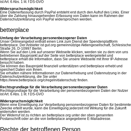
ist Art. 6 Abs. 1 lit. f DS-GVO
Widerspruchsmöglichkeit
Eine Datenerfassung durch PayPal entsteht erst durch den Aufruf des Links. Einer
über die Zahlung hinausgehenden Erfassung von Daten kann im Rahmen der
Datenschutzerklärung von PayPal widersprochen werden.
betterplace
Umfang der Verarbeitung personenbezogener Daten
Unser Onlineangebot enthält einen Link zum Dienst der Spendenplattform
betterplace. Der Anbieter ist gut.org gemeinnützige Aktiengesellschaft, Schlesische
Straße 26, D-10997 Berlin.
Wenn Sie auf den Link auf unserer Webseite klicken, werden sie zu dem von uns
betriebenen Bauprojekt auf der Seite von betterplace weitergeleitet und
betterplace erhält die Information, dass Sie unsere Webseite mit Ihrer IP-Adresse
besucht haben.
Sie können das Bauprojekt finanziell unterstützen und betterplace erhebt und
speichert Daten von Ihnen.
Sie erhalten nähere Informationen zur Datenerhebung und Datennutzung in der
Datenschutzerklärung, die Sie unter
https://www.betterplace.org/c/regeln/datenschutz finden.
Rechtsgrundlage für die Verarbeitung personenbezogener Daten
Rechtsgrundlage für die Verarbeitung der personenbezogenen Daten der Nutzer
ist Art. 6 Abs. 1 lit. f DS-GVO
Widerspruchsmöglichkeit
Wenn eine Einwilligung zur Verarbeitung personenbezogener Daten für bestimmte
Zwecke erteilt wurde, kann die Einwilligung jederzeit mit Wirkung für die Zukunft
widerrufen werden.
Der Widerruf ist zu richten an betterplace.org unter der oben genannten
Postanschrift oder an die von betterplace angegebene E-Mailadresse.
Rechte der betroffenen Person