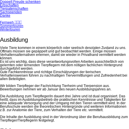
Doppelt Freude schenken
Erbschaften
Tierpatenschaften
Sachspenden
Danke
Fernweh 🇸🇪
Sommertouren
Wintertouren
Ausbildung
Viele Tiere kommen in einem körperlich oder seelisch desolaten Zustand zu uns.
Oftmals müssen sie gepäppelt und gut beobachtet werden. Einige müssen
Verhaltensalternativen erlernen, damit sie wieder in Privathand vermittelt werden
können.
Es ist uns wichtig, dass diese verantwortungsvollen Arbeiten ausschließlich von
gelernten oder lernenden Tierpflegern mit dem nötigen fachlichen Hintergrund
durchgeführt werden.
Gute Fachkenntnisse und richtige Einschätzungen der tierischen
Verhaltensweisen führen zu nachhaltigen Tiervermittlungen und Zufriedenheit bei
allen Beteiligten.
Wir bilden Tierpfleger der Fachrichtung Tierheim und Tierpension aus.
Bewerbungen nehmen wir ab Januar des neuen Ausbildungsjahres an.
Die Ausbildung zum Tierpfleger/in dauert drei Jahre und ist dual organisiert. Das
heißt, dass im Ausbildungsbetrieb die praktischen Kenntnisse und Tätigkeiten für
eine adäquate Versorgung und der Umgang mit den Tieren vermittelt wird. In der
Berufsschule werden die theoretischen Hintergründe und weiteren Informationen
z.B. zur Anatomie der Tiere, zum Verhalten der Tiere etc. vermittelt.
Die Inhalte der Ausbildung sind in der Verordnung über die Berufsausbildung zum
Tierpfleger/Tierpflegerin festgelegt.