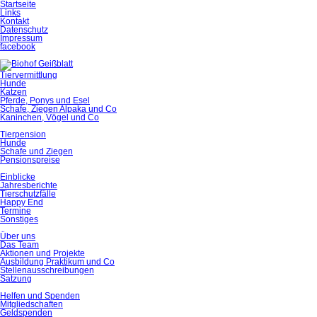
Startseite
Links
Kontakt
Datenschutz
Impressum
facebook
Tiervermittlung
Hunde
Katzen
Pferde, Ponys und Esel
Schafe, Ziegen Alpaka und Co
Kaninchen, Vögel und Co
Tierpension
Hunde
Schafe und Ziegen
Pensionspreise
Einblicke
Jahresberichte
Tierschutzfälle
Happy End
Termine
Sonstiges
Über uns
Das Team
Aktionen und Projekte
Ausbildung Praktikum und Co
Stellenausschreibungen
Satzung
Helfen und Spenden
Mitgliedschaften
Geldspenden