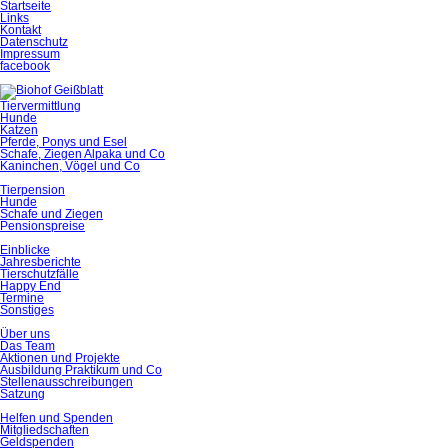
Startseite
Links
Kontakt
Datenschutz
Impressum
facebook
Tiervermittlung
Hunde
Katzen
Pferde, Ponys und Esel
Schafe, Ziegen Alpaka und Co
Kaninchen, Vögel und Co
Tierpension
Hunde
Schafe und Ziegen
Pensionspreise
Einblicke
Jahresberichte
Tierschutzfälle
Happy End
Termine
Sonstiges
Über uns
Das Team
Aktionen und Projekte
Ausbildung Praktikum und Co
Stellenausschreibungen
Satzung
Helfen und Spenden
Mitgliedschaften
Geldspenden