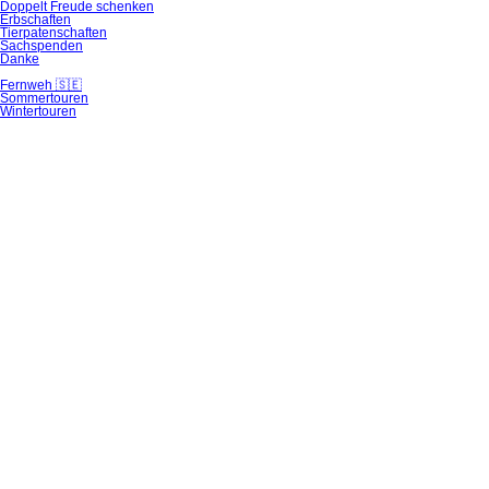
Doppelt Freude schenken
Erbschaften
Tierpatenschaften
Sachspenden
Danke
Fernweh 🇸🇪
Sommertouren
Wintertouren