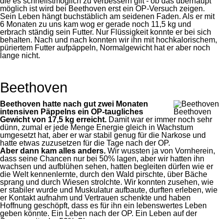
die es schnellstmöglich zu verbessern gilt - ob das überhaupt
möglich ist wird bei Beethoven erst ein OP-Versuch zeigen.
Sein Leben hängt buchstäblich am seidenen Faden. Als er mit
6 Monaten zu uns kam wog er gerade noch 11,5 kg und
erbrach ständig sein Futter. Nur Flüssigkeit konnte er bei sich
behalten. Nach und nach konnten wir ihn mit hochkalorischem,
püriertem Futter aufpäppeln, Normalgewicht hat er aber noch
lange nicht.
Beethoven
Beethoven hatte nach gut zwei Monaten
intensiven Päppelns ein OP-taugliches
Beethoven
Gewicht von 17,5 kg erreicht.
Damit war er immer noch sehr
dünn, zumal er jede Menge Energie gleich in Wachstum
umgesetzt hat, aber er war stabil genug für die Narkose und
hatte etwas zuzusetzen für die Tage nach der OP.
Aber dann kam alles anders.
Wir wussten ja von Vornherein,
dass seine Chancen nur bei 50% lagen, aber wir hatten ihn
wachsen und aufblühen sehen, hatten begleiten dürfen wie er
die Welt kennenlernte, durch den Wald pirschte, über Bäche
sprang und durch Wiesen strolchte. Wir konnten zusehen, wie
er stabiler wurde und Muskulatur aufbaute, durften erleben, wie
er Kontakt aufnahm und Vertrauen schenkte und haben
Hoffnung geschöpft, dass es für ihn ein lebenswertes Leben
geben könnte. Ein Leben nach der OP. Ein Leben auf der