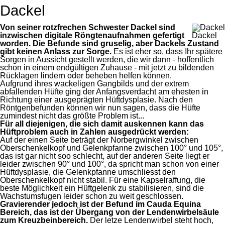
Dackel
Von seiner rotzfrechen Schwester Dackel sind
inzwischen digitale Röngtenaufnahmen gefertigt
Dackel
worden. Die Befunde sind gruselig, aber Dackels Zustand
gibt keinen Anlass zur Sorge.
Es ist eher so, dass Ihr spätere
Sorgen in Aussicht gestellt werden, die wir dann - hoffentlich
schon in einem endgültigen Zuhause - mit jetzt zu bildenden
Rücklagen lindern oder beheben helfen können.
Aufgrund ihres wackeligen Gangbilds und der extrem
abfallenden Hüfte ging der Anfangsverdacht am ehesten in
Richtung einer ausgeprägten Hüftdysplasie. Nach den
Röntgenbefunden können wir nun sagen, dass die Hüfte
zumindest nicht das größte Problem ist...
Für all diejenigen, die sich damit auskennen kann das
Hüftproblem auch in Zahlen ausgedrückt werden:
Auf der einen Seite beträgt der Norbergwinkel zwischen
Oberschenkelkopf und Gelenkpfanne zwischen 100° und 105°,
das ist gar nicht soo schlecht, auf der anderen Seite liegt er
leider zwischen 90° und 100°, da spricht man schon von einer
Hüftdysplasie, die Gelenkpfanne umschliesst den
Oberschenkelkopf nicht stabil. Für eine Kapselraffung, die
beste Möglichkeit ein Hüftgelenk zu stabilisieren, sind die
Wachstumsfugen leider schon zu weit geschlossen.
Gravierender jedoch ist der Befund im Cauda Equina
Bereich, das ist der Übergang von der Lendenwirbelsäule
zum Kreuzbeinbereich.
Der letze Lendenwirbel steht hoch,