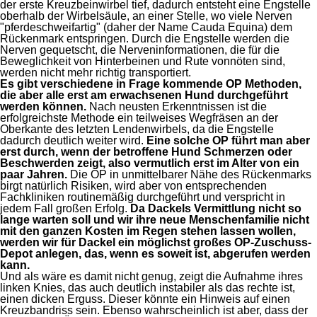
der erste Kreuzbeinwirbel tief, dadurch entsteht eine Engstelle
oberhalb der Wirbelsäule, an einer Stelle, wo viele Nerven
"pferdeschweifartig" (daher der Name Cauda Equina) dem
Rückenmark entspringen. Durch die Engstelle werden die
Nerven gequetscht, die Nerveninformationen, die für die
Beweglichkeit von Hinterbeinen und Rute vonnöten sind,
werden nicht mehr richtig transportiert.
Es gibt verschiedene in Frage kommende OP Methoden,
die aber alle erst am erwachsenen Hund durchgeführt
werden können.
Nach neusten Erkenntnissen ist die
erfolgreichste Methode ein teilweises Wegfräsen an der
Oberkante des letzten Lendenwirbels, da die Engstelle
dadurch deutlich weiter wird.
Eine solche OP führt man aber
erst durch, wenn der betroffene Hund Schmerzen oder
Beschwerden zeigt, also vermutlich erst im Alter von ein
paar Jahren.
Die OP in unmittelbarer Nähe des Rückenmarks
birgt natürlich Risiken, wird aber von entsprechenden
Fachkliniken routinemäßig durchgeführt und verspricht in
jedem Fall großen Erfolg.
Da Dackels Vermittlung nicht so
lange warten soll und wir ihre neue Menschenfamilie nicht
mit den ganzen Kosten im Regen stehen lassen wollen,
werden wir für Dackel ein möglichst großes OP-Zuschuss-
Depot anlegen, das, wenn es soweit ist, abgerufen werden
kann.
Und als wäre es damit nicht genug, zeigt die Aufnahme ihres
linken Knies, das auch deutlich instabiler als das rechte ist,
einen dicken Erguss. Dieser könnte ein Hinweis auf einen
Kreuzbandriss sein. Ebenso wahrscheinlich ist aber, dass der