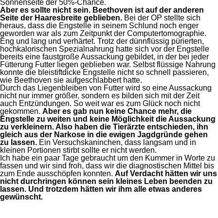
Sonnenseite der 50%-Chance.
Aber es sollte nicht sein. Beethoven ist auf der anderen
Seite der Haaresbreite geblieben.
Bei der OP stellte sich
heraus, dass die Engstelle in seinem Schlund noch enger
geworden war als zum Zeitpunkt der Computertomographie.
Eng und lang und verhärtet. Trotz der dünnflüssig pürierten,
hochkalorischen Spezialnahrung hatte sich vor der Engstelle
bereits eine faustgroße Aussackung gebildet, in der bei jeder
Fütterung Futter liegen geblieben war. Selbst flüssige Nahrung
konnte die bleistiftdicke Engstelle nicht so schnell passieren,
wie Beethoven sie aufgeschlabbert hatte.
Durch das Liegenbleiben von Futter wird so eine Aussackung
nicht nur immer größer, sondern es bilden sich mit der Zeit
auch Entzündungen. So weit war es zum Glück noch nicht
gekommen.
Aber es gab nun keine Chance mehr, die
Engstelle zu weiten und keine Möglichkeit die Aussackung
zu verkleinern. Also haben die Tierärzte entschieden, ihn
gleich aus der Narkose in die ewigen Jagdgründe gehen
zu lassen.
Ein Versuchskaninchen, dass langsam und in
kleinen Portionen stirbt sollte er nicht werden.
Ich habe ein paar Tage gebraucht um den Kummer in Worte zu
fassen und wir sind froh, dass wir die diagnostischen Mittel bis
zum Ende ausschöpfen konnten.
Auf Verdacht hätten wir uns
nicht durchringen können sein kleines Leben beenden zu
lassen. Und trotzdem hätten wir ihm alle etwas anderes
gewünscht.