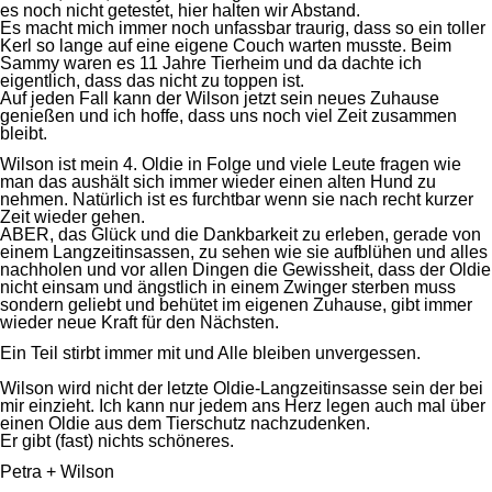
es noch nicht getestet, hier halten wir Abstand.
Es macht mich immer noch unfassbar traurig, dass so ein toller
Kerl so lange auf eine eigene Couch warten musste. Beim
Sammy waren es 11 Jahre Tierheim und da dachte ich
eigentlich, dass das nicht zu toppen ist.
Auf jeden Fall kann der Wilson jetzt sein neues Zuhause
genießen und ich hoffe, dass uns noch viel Zeit zusammen
bleibt.
Wilson ist mein 4. Oldie in Folge und viele Leute fragen wie
man das aushält sich immer wieder einen alten Hund zu
nehmen. Natürlich ist es furchtbar wenn sie nach recht kurzer
Zeit wieder gehen.
ABER, das Glück und die Dankbarkeit zu erleben, gerade von
einem Langzeitinsassen, zu sehen wie sie aufblühen und alles
nachholen und vor allen Dingen die Gewissheit, dass der Oldie
nicht einsam und ängstlich in einem Zwinger sterben muss
sondern geliebt und behütet im eigenen Zuhause, gibt immer
wieder neue Kraft für den Nächsten.
Ein Teil stirbt immer mit und Alle bleiben unvergessen.
Wilson wird nicht der letzte Oldie-Langzeitinsasse sein der bei
mir einzieht. Ich kann nur jedem ans Herz legen auch mal über
einen Oldie aus dem Tierschutz nachzudenken.
Er gibt (fast) nichts schöneres.
Petra + Wilson