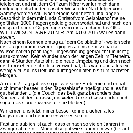
telefoniert und mit dem Griff zum Hörer war für mich dann
endgültig entschieden das der Wilson der Nachfolger vom
Sammy werden soll. Nach einem sehr netten und langen
Gespräch in dem mir Linda Christof vom Geisblatthof meine
gefühlten 1000 Fragen geduldig beantwortet hat und nach den
entsprechenden Gegenfragen von ihr kam dann das OK -
WILLI WILSON DARF ZU MIR. Am 03.03.2016 war es dann
soweit.
Nach einem Kennenlerntag auf dem Geisblatthof - wo ich sehr
nett aufgenommen wurde - ging es ab ins neue Zuhause.
Wilson hat ein paar Tage Eingewöhnung gebraucht um richtig
anzukommen. Kein Wunder nach der langen Zeit im Tierheim,
dann 4 Stunden Autofahrt, die neue Umgebung und dann noch
der Fernseher der ihn total verwirrt hat, das war dann alles ein
wenig viel. Ab ins Bett und durchgeschlafen bis zum nächsten
Morgen.
Ab dem 2. Tag gab es so gut wie keine Probleme und er hat
sich immer besser in den Tagesablauf eingefügt und alles für
gut befunden... (die Couch, das Bett, ganz besonders das
Sonnen auf der Terrasse, die vielen kurzen Gassirunden und
sogar das stundenweise alleine bleiben).
Wir lernen uns jetzt immer besser kennen, gehen alles
langsam an und nehmen es wie es kommt.
Fast unglaublich ist auch, dass er nach so vielen Jahren im
Zwinger ab dem 1. Moment so gut wie stubenrein war (bis auf