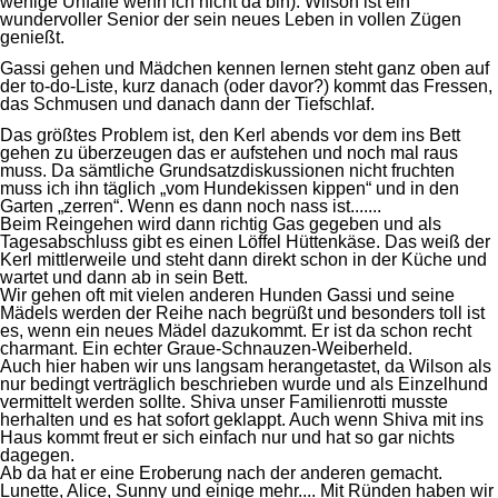
wenige Unfälle wenn ich nicht da bin). Wilson ist ein
wundervoller Senior der sein neues Leben in vollen Zügen
genießt.
Gassi gehen und Mädchen kennen lernen steht ganz oben auf
der to-do-Liste, kurz danach (oder davor?) kommt das Fressen,
das Schmusen und danach dann der Tiefschlaf.
Das größtes Problem ist, den Kerl abends vor dem ins Bett
gehen zu überzeugen das er aufstehen und noch mal raus
muss. Da sämtliche Grundsatzdiskussionen nicht fruchten
muss ich ihn täglich „vom Hundekissen kippen“ und in den
Garten „zerren“. Wenn es dann noch nass ist.......
Beim Reingehen wird dann richtig Gas gegeben und als
Tagesabschluss gibt es einen Löffel Hüttenkäse. Das weiß der
Kerl mittlerweile und steht dann direkt schon in der Küche und
wartet und dann ab in sein Bett.
Wir gehen oft mit vielen anderen Hunden Gassi und seine
Mädels werden der Reihe nach begrüßt und besonders toll ist
es, wenn ein neues Mädel dazukommt. Er ist da schon recht
charmant. Ein echter Graue-Schnauzen-Weiberheld.
Auch hier haben wir uns langsam herangetastet, da Wilson als
nur bedingt verträglich beschrieben wurde und als Einzelhund
vermittelt werden sollte. Shiva unser Familienrotti musste
herhalten und es hat sofort geklappt. Auch wenn Shiva mit ins
Haus kommt freut er sich einfach nur und hat so gar nichts
dagegen.
Ab da hat er eine Eroberung nach der anderen gemacht.
Lunette, Alice, Sunny und einige mehr.... Mit Ründen haben wir