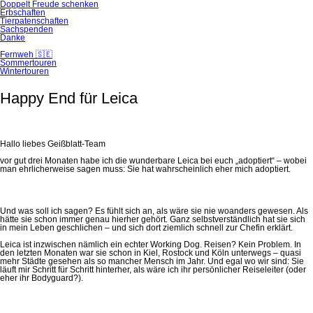
Doppelt Freude schenken
Erbschaften
Tierpatenschaften
Sachspenden
Danke
Fernweh 🇸🇪
Sommertouren
Wintertouren
Happy End für Leica
Hallo liebes Geißblatt-Team
vor gut drei Monaten habe ich die wunderbare Leica bei euch „adoptiert“ – wobei
man ehrlicherweise sagen muss: Sie hat wahrscheinlich eher mich adoptiert.
Und was soll ich sagen? Es fühlt sich an, als wäre sie nie woanders gewesen. Als
hätte sie schon immer genau hierher gehört. Ganz selbstverständlich hat sie sich
in mein Leben geschlichen – und sich dort ziemlich schnell zur Chefin erklärt.
Leica ist inzwischen nämlich ein echter Working Dog. Reisen? Kein Problem. In
den letzten Monaten war sie schon in Kiel, Rostock und Köln unterwegs – quasi
mehr Städte gesehen als so mancher Mensch im Jahr. Und egal wo wir sind: Sie
läuft mir Schritt für Schritt hinterher, als wäre ich ihr persönlicher Reiseleiter (oder
eher ihr Bodyguard?).