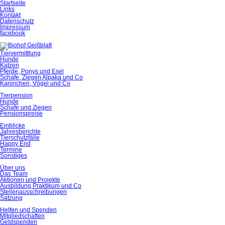
Startseite
Links
Kontakt
Datenschutz
Impressum
facebook
Tiervermittlung
Hunde
Katzen
Pferde, Ponys und Esel
Schafe, Ziegen Alpaka und Co
Kaninchen, Vögel und Co
Tierpension
Hunde
Schafe und Ziegen
Pensionspreise
Einblicke
Jahresberichte
Tierschutzfälle
Happy End
Termine
Sonstiges
Über uns
Das Team
Aktionen und Projekte
Ausbildung Praktikum und Co
Stellenausschreibungen
Satzung
Helfen und Spenden
Mitgliedschaften
Geldspenden