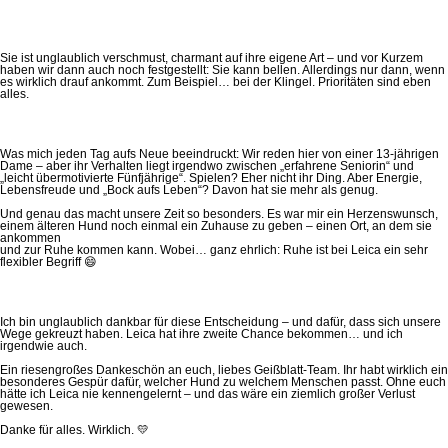
Sie ist unglaublich verschmust, charmant auf ihre eigene Art – und vor Kurzem
haben wir dann auch noch festgestellt: Sie kann bellen. Allerdings nur dann, wenn
es wirklich drauf ankommt. Zum Beispiel… bei der Klingel. Prioritäten sind eben
alles.
Was mich jeden Tag aufs Neue beeindruckt: Wir reden hier von einer 13-jährigen
Dame – aber ihr Verhalten liegt irgendwo zwischen „erfahrene Seniorin“ und
„leicht übermotivierte Fünfjährige“. Spielen? Eher nicht ihr Ding. Aber Energie,
Lebensfreude und „Bock aufs Leben“? Davon hat sie mehr als genug.
Und genau das macht unsere Zeit so besonders. Es war mir ein Herzenswunsch,
einem älteren Hund noch einmal ein Zuhause zu geben – einen Ort, an dem sie
ankommen
und zur Ruhe kommen kann. Wobei… ganz ehrlich: Ruhe ist bei Leica ein sehr
flexibler Begriff 😄
Ich bin unglaublich dankbar für diese Entscheidung – und dafür, dass sich unsere
Wege gekreuzt haben. Leica hat ihre zweite Chance bekommen… und ich
irgendwie auch.
Ein riesengroßes Dankeschön an euch, liebes Geißblatt-Team. Ihr habt wirklich ein
besonderes Gespür dafür, welcher Hund zu welchem Menschen passt. Ohne euch
hätte ich Leica nie kennengelernt – und das wäre ein ziemlich großer Verlust
gewesen.
Danke für alles. Wirklich. 💛